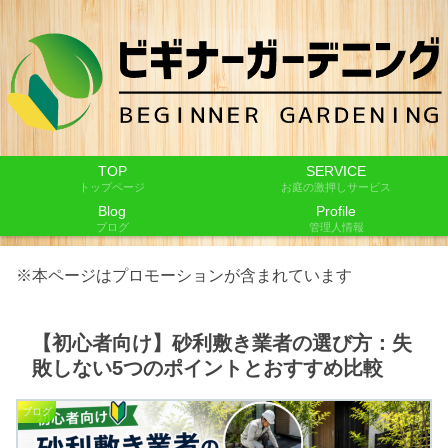
TOP
SERVICE
トップページ
お庭の激押しサービス
Blog
Profile
ブログ
管理人情報
※本ページはプロモーションが含まれています
【初心者向け】砂利敷き業者の選び方：失
敗しない5つのポイントとおすすめ比較
ブログ