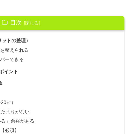
目次
リットの整理）
目を整えられる
カバーできる
ポイント
準
20㎡）
水たまりがない
める」余裕がある
ス【必須】