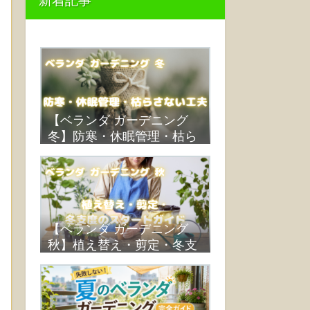
新着記事
【ベランダ ガーデニング
冬】防寒・休眠管理・枯ら
さない工夫
【ベランダ ガーデニング
秋】植え替え・剪定・冬支
度のスタートガイド