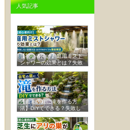
人気記事
【初心者向け】庭用ミスト
シャワーの効果とは？失敗
しない設置方法・おすすめ
タイプを徹底解説
【自宅の庭に滝を作る方
法】DIYでできる？失敗し
ない作り方・費用・業者比
較まで解説