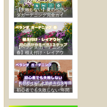
【失敗しない】夏のベラン
ダガーデニング完全ガイ
ド：水やり・遮光・蒸れ対
策・おすすめ植物まで解説
【ベランダ ガーデニング
春】植え付け・レイアウ
ト・初心者がやるべき3ス
テップ
【ベランダ ガーデニング】
初心者でも失敗しない“年間
ガイド”と始め方の全知識