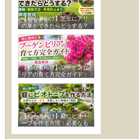
【初心者向け】芝生にアリ
の巣ができたらどうする？
原因・駆除方法・再発防止
まで徹底解説
【初心者向け】ブーゲンビ
リアの育て方完全ガイド：
鉢植え・冬越し・花が咲か
ない原因まで徹底解説
【初心者向け】庭にビオト
ープを作る方法：必要なも
の・費用・失敗しない管理
まで解説