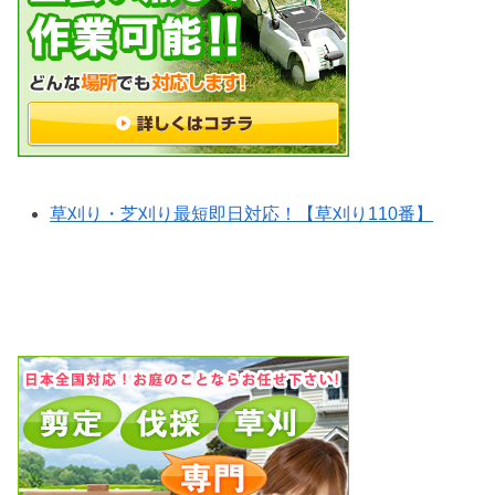
草刈り・芝刈り最短即日対応！【草刈り110番】