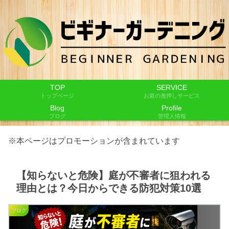
TOP
SERVICE
トップページ
お庭の激押しサービス
Blog
Profile
ブログ
管理人情報
※本ページはプロモーションが含まれています
【知らないと危険】庭が不審者に狙われる
理由とは？今日からできる防犯対策10選
ブログ