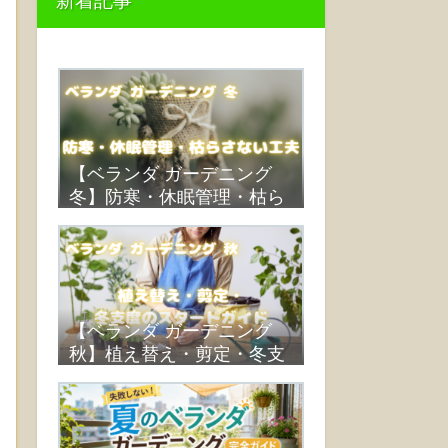
新着記事
【ベランダ ガーデニング
冬】防寒・休眠管理・枯ら
さない工夫
【ベランダ ガーデニング
秋】植え替え・剪定・冬支
度のスタートガイド