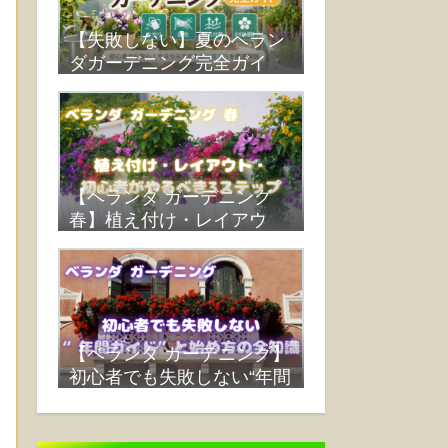
【失敗しない】夏のベラン
ダガーデニング完全ガイ
ド：水やり・遮光・蒸れ対
策・おすすめ植物まで解説
【ベランダ ガーデニング
春】植え付け・レイアウ
ト・初心者がやるべき3ス
テップ
【ベランダ ガーデニング】
初心者でも失敗しない“年間
ガイド”と始め方の全知識