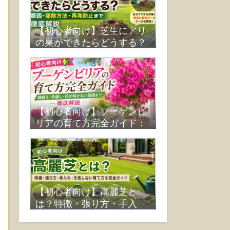
【初心者向け】芝生にアリ
の巣ができたらどうする？
原因・駆除方法・再発防止
まで徹底解説
【初心者向け】ブーゲンビ
リアの育て方完全ガイド：
鉢植え・冬越し・花が咲か
ない原因まで徹底解説
【初心者向け】高麗芝と
は？特徴・張り方・手入
れ・失敗しない育て方を完
全ガイド