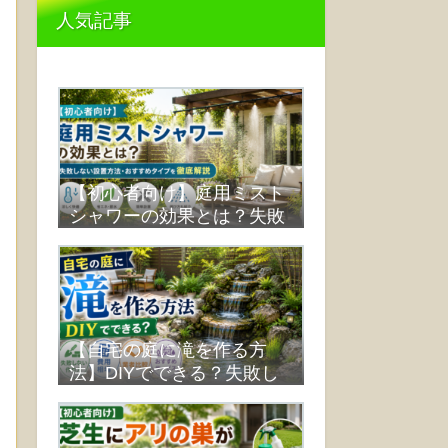
人気記事
【初心者向け】庭用ミスト
シャワーの効果とは？失敗
しない設置方法・おすすめ
タイプを徹底解説
【自宅の庭に滝を作る方
法】DIYでできる？失敗し
ない作り方・費用・業者比
較まで解説