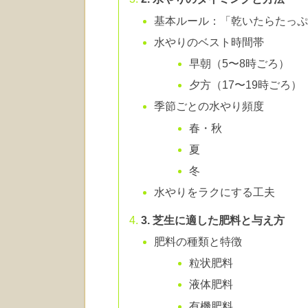
基本ルール：「乾いたらたっ
水やりのベスト時間帯
早朝（5〜8時ごろ）
夕方（17〜19時ごろ）
季節ごとの水やり頻度
春・秋
夏
冬
水やりをラクにする工夫
3. 芝生に適した肥料と与え方
肥料の種類と特徴
粒状肥料
液体肥料
有機肥料