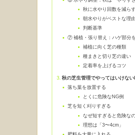
秋に水やり回数を減ら
朝水やりがベストな理
判断基準
⑦ 補植・張り替え：ハゲ部分
補植に向く芝の種類
種まきと切り芝の違い
定着率を上げるコツ
秋の芝生管理でやってはいけない
落ち葉を放置する
とくに危険なNG例
芝を短く刈りすぎる
なぜ短すぎると危険な
理想は「3〜4cm」
肥料を大量に入れる