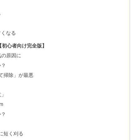
？
る
すくなる
【初心者向け完全版】
気の原因に
か？
て掃除」が最悪
意」
m
か？
に短く刈る