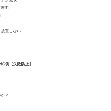
す理由
由
を放置しない
NG例【失敗防止】
のか？