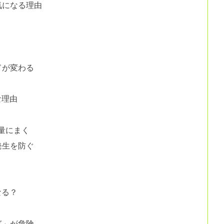
気になる理由
？
ドが変わる
な理由
量にまく
発生を防ぐ
なる？
ぎ」が危険