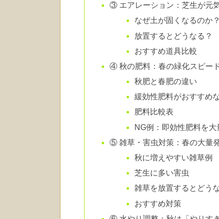
③ エアレーション：芝生が元
なぜ土が固くなるのか
放置するとどうなる？
おすすめ道具比較
④ 秋の肥料：春の緑化スピー
秋肥と春肥の違い
緩効性肥料がおすすめ
肥料比較表
NG例：即効性肥料を大
⑤ 雑草・害虫対策：春の大量
秋に増えやすい雑草例
芝生に多い害虫
雑草を放置するとどう
おすすめ対策
⑥ 水やり調整：秋は「やりす