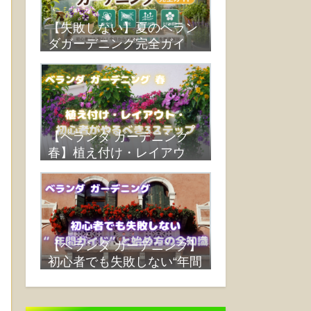
【失敗しない】夏のベラン
ダガーデニング完全ガイ
ド：水やり・遮光・蒸れ対
策・おすすめ植物まで解説
【ベランダ ガーデニング
春】植え付け・レイアウ
ト・初心者がやるべき3ス
テップ
【ベランダ ガーデニング】
初心者でも失敗しない“年間
ガイド”と始め方の全知識