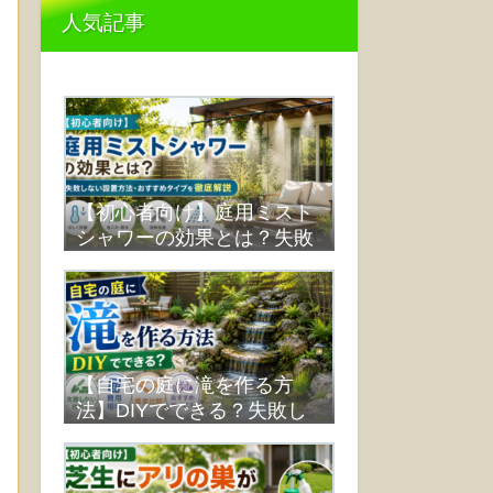
人気記事
【初心者向け】庭用ミスト
シャワーの効果とは？失敗
しない設置方法・おすすめ
タイプを徹底解説
【自宅の庭に滝を作る方
法】DIYでできる？失敗し
ない作り方・費用・業者比
較まで解説