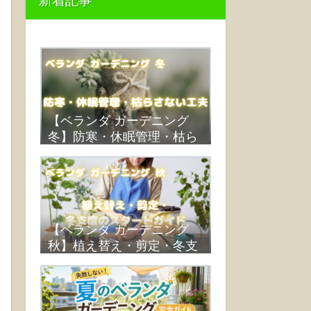
新着記事
【ベランダ ガーデニング
冬】防寒・休眠管理・枯ら
さない工夫
【ベランダ ガーデニング
秋】植え替え・剪定・冬支
度のスタートガイド