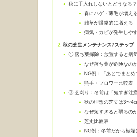
秋に手入れしないとどうなる
春にハゲ・薄毛が増え
雑草が爆発的に増える
病気・カビが発生しや
秋の芝生メンテナンス7ステップ
① 落ち葉掃除：放置すると病
なぜ落ち葉が危険なの
NG例：「あとでまとめ
熊手・ブロワー比較表
② 芝刈り：冬前は「短すぎ注
秋の理想の芝丈は3〜4c
なぜ短すぎると弱るの
芝丈比較表
NG例：冬前だから極端