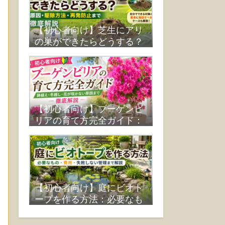
【初心者向け】芝生にアリ
の巣ができたらどうする？
原因・駆除方法・再発防止
まで徹底解説
【初心者向け】ブーゲンビ
リアの育て方完全ガイド：
鉢植え・冬越し・花が咲か
ない原因まで徹底解説
【初心者向け】庭にビオト
ープを作る方法：必要なも
の・費用・失敗しない管理
まで解説