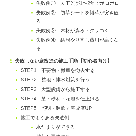
失敗例①：人工芝が1〜2年でボロボロ
失敗例②：防草シートを雑草が突き破
る
失敗例③：木材が腐る・グラつく
失敗例④：結局やり直し費用が高くな
る
失敗しない庭改造の施工手順【初心者向け】
STEP1：不要物・雑草を撤去する
STEP2：整地・排水対策を行う
STEP3：大型設備から施工する
STEP4：芝・砂利・花壇を仕上げる
STEP5：照明・装飾で完成度UP
施工でよくある失敗例
水たまりができる