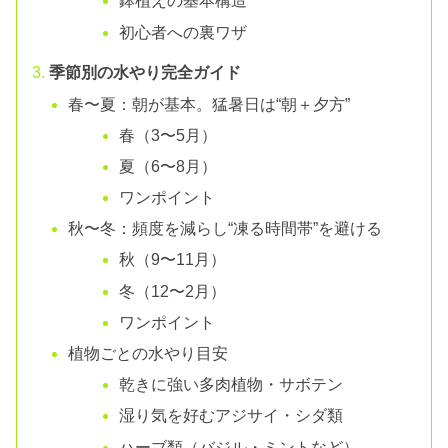
鉢植えの基本構造
初心者への裏ワザ
季節別の水やり完全ガイド
春〜夏：朝が基本。猛暑日は“朝＋夕方”
春（3〜5月）
夏（6〜8月）
ワンポイント
秋〜冬：頻度を減らし“凍る時間帯”を避ける
秋（9〜11月）
冬（12〜2月）
ワンポイント
植物ごとの水やり目安
乾きに強い多肉植物・サボテン
湿り気を好むアジサイ・シダ類
ハーブ類（バジル・ミントなど）