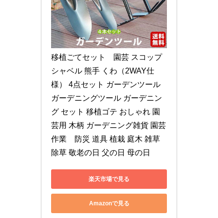
移植ごてセット　園芸 スコップ 
シャベル 熊手 くわ（2WAY仕
様） 4点セット ガーデンツール 
ガーデニングツール ガーデニン
グ セット 移植ゴテ おしゃれ 園
芸用 木柄 ガーデニング雑貨 園芸
作業　防災 道具 植栽 庭木 雑草 
除草 敬老の日 父の日 母の日
楽天市場で見る
Amazonで見る