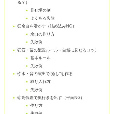
る？）
見せ場の例
よくある失敗
②余白を活かす（詰め込みNG）
余白の作り方
失敗例
③石・苔の配置ルール（自然に見せるコツ）
基本ルール
失敗例
④水・音の演出で“癒し”を作る
取り入れ方
失敗例
⑤高低差で奥行きを出す（平面NG）
作り方
失敗例