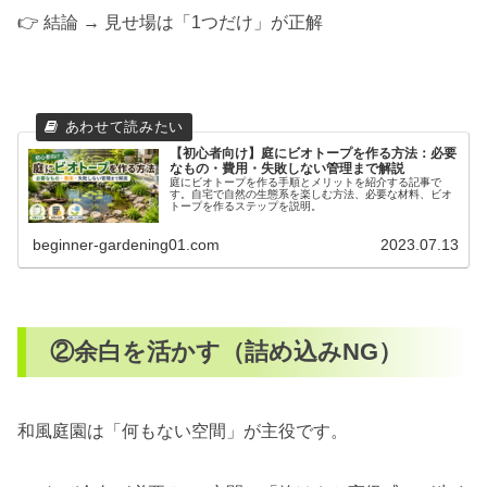
👉 結論 → 見せ場は「1つだけ」が正解
【初心者向け】庭にビオトープを作る方法：必要
なもの・費用・失敗しない管理まで解説
庭にビオトープを作る手順とメリットを紹介する記事で
す。自宅で自然の生態系を楽しむ方法、必要な材料、ビオ
トープを作るステップを説明。
beginner-gardening01.com
2023.07.13
②余白を活かす（詰め込みNG）
和風庭園は「何もない空間」が主役です。