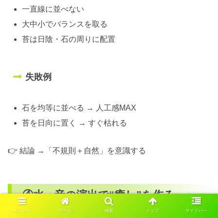
一直線に並べない
大中小でバランスを取る
苔は日陰・石の周りに配置
失敗例
石を均等に並べる → 人工感MAX
苔を日向に置く → すぐ枯れる
👉 結論 →「不規則＋自然」を意識する
④水・音の演出で“癒し”を作る
メニュー
ホーム
検索
トップ
サイドバー