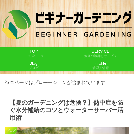
TOP
SERVICE
トップページ
お庭の激押しサービス
Blog
Profile
ブログ
管理人情報
※本ページはプロモーションが含まれています
【夏のガーデニングは危険？】熱中症を防
ぐ水分補給のコツとウォーターサーバー活
用術
ブログ