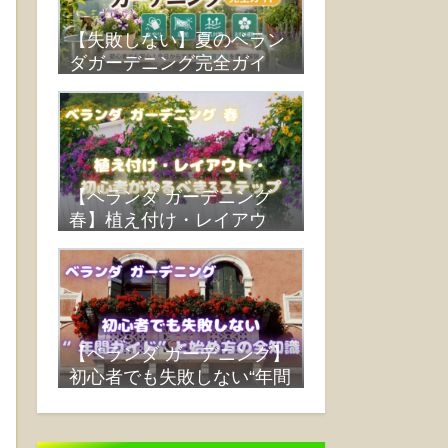
【失敗しない】夏のベラン
ダガーデニング完全ガイ
ド：水やり・遮光・蒸れ対
策・おすすめ植物まで解説
【ベランダ ガーデニング
春】植え付け・レイアウ
ト・初心者がやるべき3ス
テップ
【ベランダ ガーデニング】
初心者でも失敗しない“年間
ガイド”と始め方の全知識