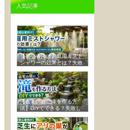
人気記事
【初心者向け】庭用ミスト
シャワーの効果とは？失敗
しない設置方法・おすすめ
タイプを徹底解説
【自宅の庭に滝を作る方
法】DIYでできる？失敗し
ない作り方・費用・業者比
較まで解説