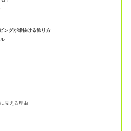
する？
ン
ビングが垢抜ける飾り方
ール
は
然に見える理由