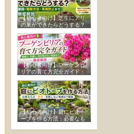
【初心者向け】芝生にアリ
の巣ができたらどうする？
原因・駆除方法・再発防止
まで徹底解説
【初心者向け】ブーゲンビ
リアの育て方完全ガイド：
鉢植え・冬越し・花が咲か
ない原因まで徹底解説
【初心者向け】庭にビオト
ープを作る方法：必要なも
の・費用・失敗しない管理
まで解説