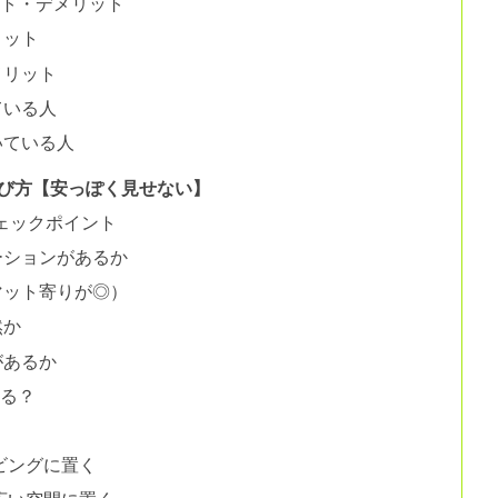
ット・デメリット
リット
メリット
ている人
いている人
び方【安っぽく見せない】
ェックポイント
ーションがあるか
マット寄りが◎）
然か
があるか
なる？
ビングに置く