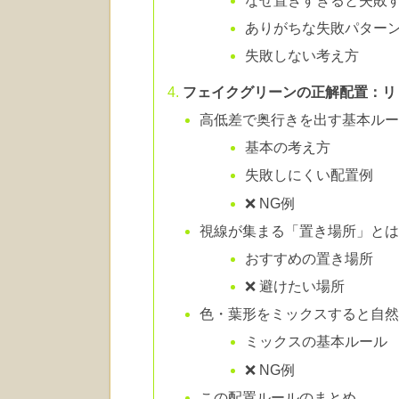
なぜ置きすぎると失敗
ありがちな失敗パター
失敗しない考え方
フェイクグリーンの正解配置：リ
高低差で奥行きを出す基本ル
基本の考え方
失敗しにくい配置例
❌ NG例
視線が集まる「置き場所」と
おすすめの置き場所
❌ 避けたい場所
色・葉形をミックスすると自
ミックスの基本ルール
❌ NG例
この配置ルールのまとめ