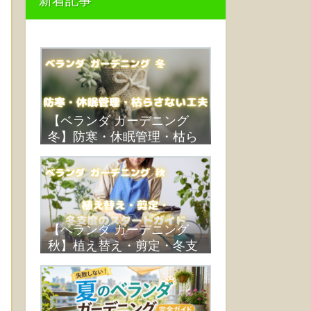
新着記事
【ベランダ ガーデニング
冬】防寒・休眠管理・枯ら
さない工夫
【ベランダ ガーデニング
秋】植え替え・剪定・冬支
度のスタートガイド