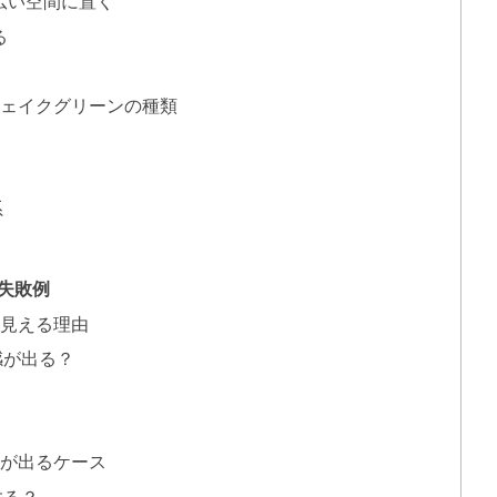
広い空間に置く
る
フェイクグリーンの種類
系
失敗例
に見える理由
感が出る？
感が出るケース