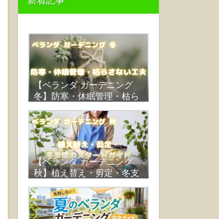
新着記事
【ベランダ ガーデニング
冬】防寒・休眠管理・枯ら
さない工夫
【ベランダ ガーデニング
秋】植え替え・剪定・冬支
度のスタートガイド