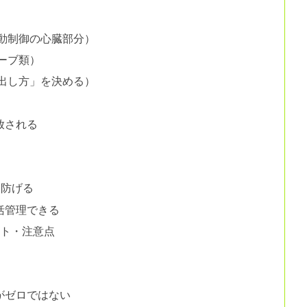
動制御の心臓部分）
ーブ類）
出し方」を決める）
ト
放される
を防げる
括管理できる
ット・注意点
がゼロではない