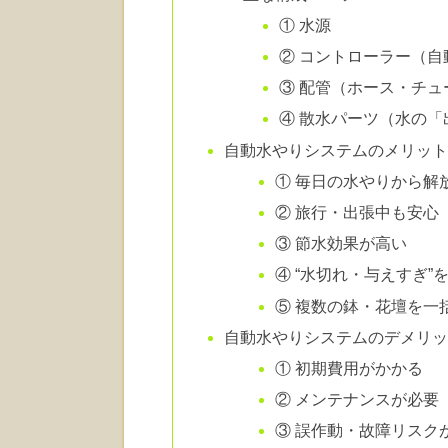
① 水源
② コントローラー（自
③ 配管（ホース・チュ
④ 散水パーツ（水の「
自動水やりシステムのメリッ
① 毎日の水やりから解
② 旅行・出張中も安心
③ 節水効果が高い
④ “水切れ・与えすぎ”
⑤ 複数の鉢・花壇を一
自動水やりシステムのデメリ
① 初期費用がかかる
② メンテナンスが必要
③ 誤作動・故障リスク