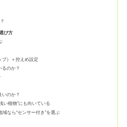
い？
選び方
ぶ
ップ）＋控えめ設定
いるのか？
合
良いのか？
浅い植物”にも向いている
地域なら“センサー付き”を選ぶ