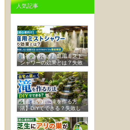
人気記事
【初心者向け】庭用ミスト
シャワーの効果とは？失敗
しない設置方法・おすすめ
タイプを徹底解説
【自宅の庭に滝を作る方
法】DIYでできる？失敗し
ない作り方・費用・業者比
較まで解説