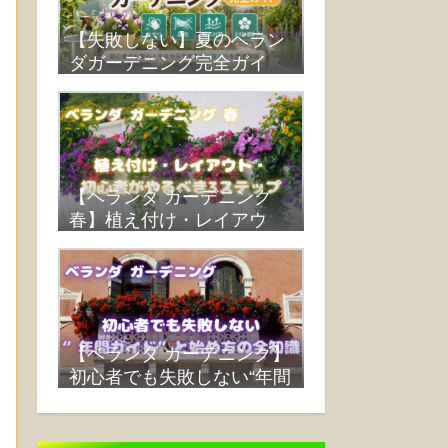
【失敗しない】夏のベラン
ダガーデニング完全ガイ
ド：水やり・遮光・蒸れ対
策・おすすめ植物まで解説
【ベランダ ガーデニング
春】植え付け・レイアウ
ト・初心者がやるべき3ス
テップ
【ベランダ ガーデニング】
初心者でも失敗しない“年間
ガイド”と始め方の全知識