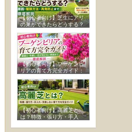
【初心者向け】芝生にアリ
の巣ができたらどうする？
原因・駆除方法・再発防止
まで徹底解説
【初心者向け】ブーゲンビ
リアの育て方完全ガイド：
鉢植え・冬越し・花が咲か
ない原因まで徹底解説
【初心者向け】高麗芝と
は？特徴・張り方・手入
れ・失敗しない育て方を完
全ガイド