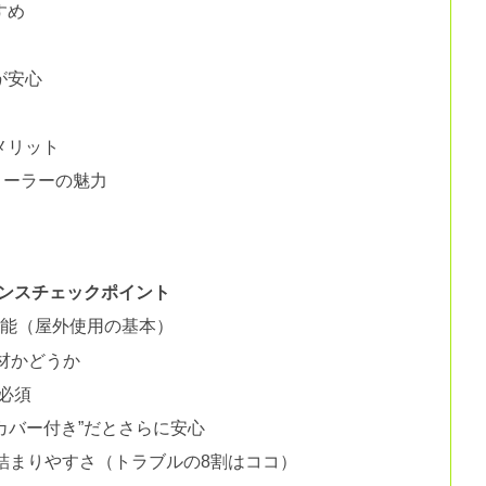
すめ
が安心
メリット
ローラーの魅力
い
ンスチェックポイント
性能（屋外使用の基本）
材かどうか
も必須
カバー付き”だとさらに安心
詰まりやすさ（トラブルの8割はココ）