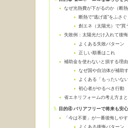
なぜ光熱費が下がるのか（断
断熱で“逃げ道”をふさぐ
創エネ（太陽光）で“買
失敗例：太陽光だけ入れて後
よくある失敗パターン
正しい順番はこれ
補助金を使わないと損する理
なぜ国や自治体が補助
よくある「もったいな
初心者がやるべき行動
省エネリフォームの考え方ま
目的④ バリアフリーで将来も安
「今は不要」が一番後悔しや
よくある後悔パターン