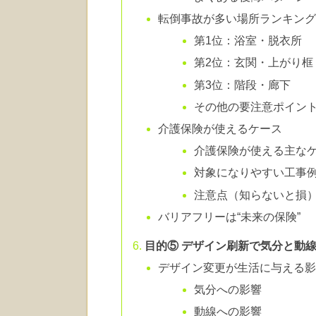
転倒事故が多い場所ランキン
第1位：浴室・脱衣所
第2位：玄関・上がり框
第3位：階段・廊下
その他の要注意ポイン
介護保険が使えるケース
介護保険が使える主な
対象になりやすい工事
注意点（知らないと損
バリアフリーは“未来の保険”
目的⑤ デザイン刷新で気分と動
デザイン変更が生活に与える
気分への影響
動線への影響