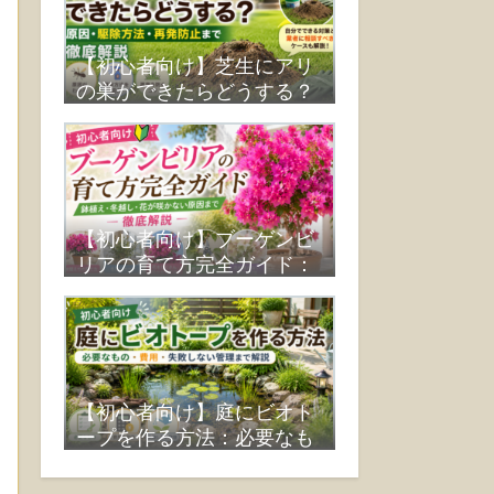
【初心者向け】芝生にアリ
の巣ができたらどうする？
原因・駆除方法・再発防止
まで徹底解説
【初心者向け】ブーゲンビ
リアの育て方完全ガイド：
鉢植え・冬越し・花が咲か
ない原因まで徹底解説
【初心者向け】庭にビオト
ープを作る方法：必要なも
の・費用・失敗しない管理
まで解説