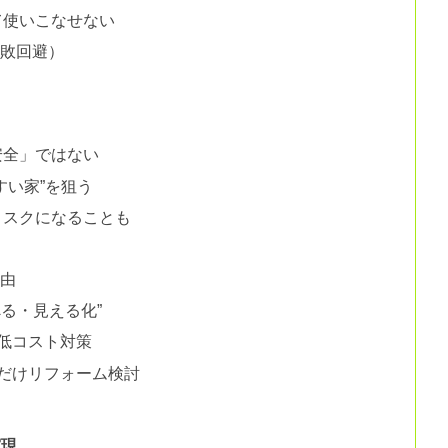
て使いこなせない
失敗回避）
本
安全」ではない
すい家”を狙う
リスクになることも
理由
べる・見える化”
低コスト対策
だけリフォーム検討
め
実現