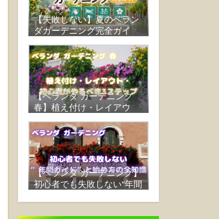
【失敗しない】夏のベラン
ダガーデニング完全ガイ
ド：水やり・遮光・蒸れ対
策・おすすめ植物まで解説
【ベランダ ガーデニング
春】植え付け・レイアウ
ト・初心者がやるべき3ス
テップ
【ベランダ ガーデニング】
初心者でも失敗しない“年間
ガイド”と始め方の全知識