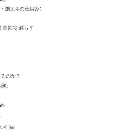
熱・創エネの仕組み）
う電気”を減らす
悔
由
するのか？
い例」
とめ
心
すい理由