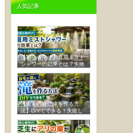
人気記事
【初心者向け】庭用ミスト
シャワーの効果とは？失敗
しない設置方法・おすすめ
タイプを徹底解説
【自宅の庭に滝を作る方
法】DIYでできる？失敗し
ない作り方・費用・業者比
較まで解説