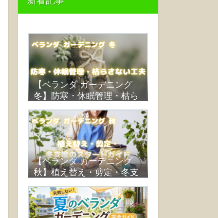
新着記事
【ベランダ ガーデニング
冬】防寒・休眠管理・枯ら
さない工夫
【ベランダ ガーデニング
秋】植え替え・剪定・冬支
度のスタートガイド