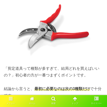
「剪定道具って種類が多すぎて、結局どれを買えばいい
の？」初心者の方が一番つまずくポイントです。
結論から言うと、
最初に必要なのは次の3種類だけ
で十分
です。
メニュー
ホーム
検索
トップ
サイドバー