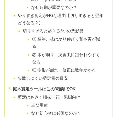
なぜ時期が重要なのか？
やりすぎ剪定がNGな理由【切りすぎると翌年
どうなる？】
切りすぎると起きる3つの悪影響
① 翌年、枝ばかり伸びて花や実が減
る
② 木が弱り、病害虫に狙われやすく
なる
③ 樹形が崩れ、修正に数年かかる
失敗しにくい剪定量の目安
庭木剪定ツールはこの3種類でOK
剪定ばさみ：細枝・花・果樹向け
主な用途
なぜ初心者に必須なのか？