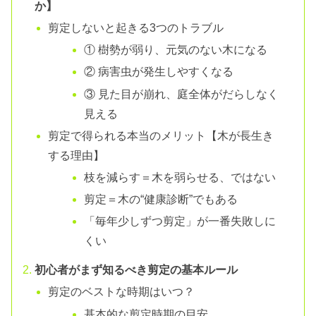
か】
剪定しないと起きる3つのトラブル
① 樹勢が弱り、元気のない木になる
② 病害虫が発生しやすくなる
③ 見た目が崩れ、庭全体がだらしなく
見える
剪定で得られる本当のメリット【木が長生き
する理由】
枝を減らす＝木を弱らせる、ではない
剪定＝木の“健康診断”でもある
「毎年少しずつ剪定」が一番失敗しに
くい
初心者がまず知るべき剪定の基本ルール
剪定のベストな時期はいつ？
基本的な剪定時期の目安