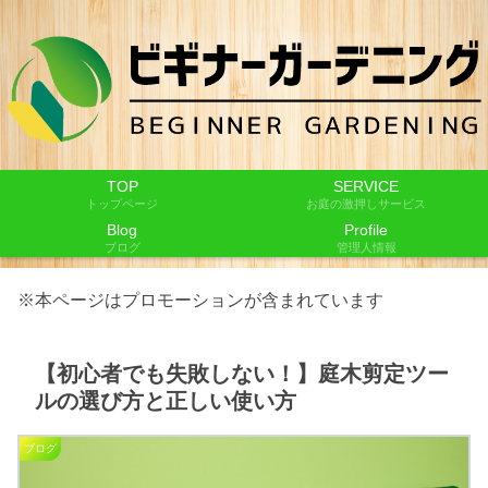
TOP
SERVICE
トップページ
お庭の激押しサービス
Blog
Profile
ブログ
管理人情報
※本ページはプロモーションが含まれています
【初心者でも失敗しない！】庭木剪定ツー
ルの選び方と正しい使い方
ブログ